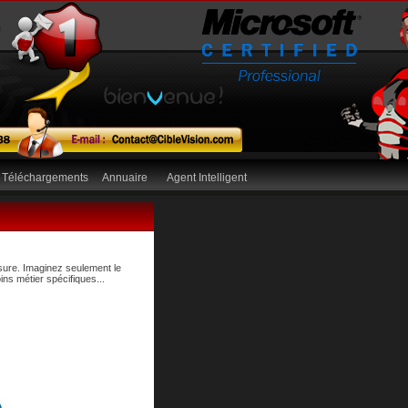
Téléchargements
Annuaire
Agent Intelligent
sure. Imaginez seulement le
oins métier spécifiques...