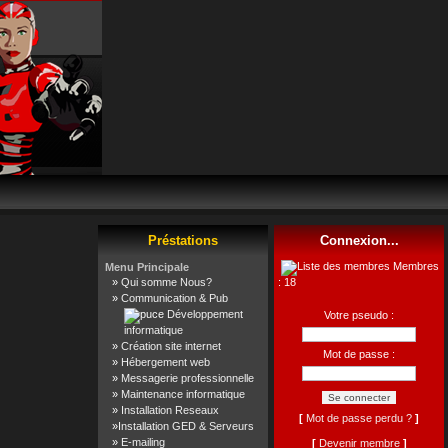
Préstations
Connexion...
Membres
Menu Principale
»
Qui somme Nous?
: 18
»
Communication & Pub
Développement
Votre pseudo :
informatique
»
Création site internet
Mot de passe :
»
Hébergement web
»
Messagerie professionnelle
»
Maintenance informatique
»
Installation Reseaux
[
Mot de passe perdu ?
]
»
Installation GED & Serveurs
»
E-mailing
[
Devenir membre
]