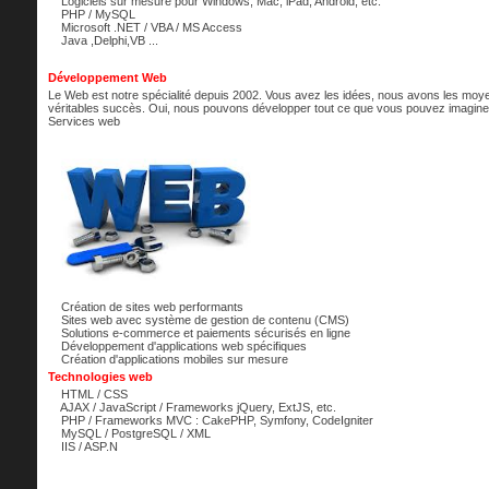
Logiciels sur mesure pour Windows, Mac, iPad, Android, etc.
PHP / MySQL
Microsoft .NET / VBA / MS Access
Java ,Delphi,VB ...
Développement Web
Le Web est notre spécialité depuis 2002. Vous avez les idées, nous avons les moy
véritables succès. Oui, nous pouvons développer tout ce que vous pouvez imaginer
Services web
Création de sites web performants
Sites web avec système de gestion de contenu (CMS)
Solutions e-commerce et paiements sécurisés en ligne
Développement d'applications web spécifiques
Création d'applications mobiles sur mesure
Technologies web
HTML / CSS
AJAX / JavaScript / Frameworks jQuery, ExtJS, etc.
PHP / Frameworks MVC : CakePHP, Symfony, CodeIgniter
MySQL / PostgreSQL / XML
IIS / ASP.N