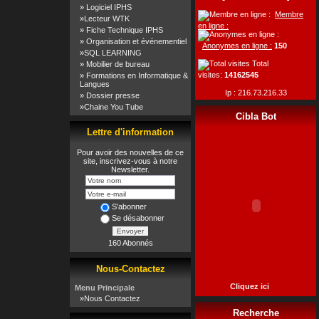
»
Logiciel IPHS
Membre
»
Lecteur WTK
en ligne :
»
Fiche Technique IPHS
»
Organisation et événementiel
Anonymes en ligne :
150
»
SQL LEARNING
Total
»
Mobilier de bureau
visites:
14162545
»
Formations en Informatique &
Langues
Ip : 216.73.216.33
»
Dossier presse
»
Chaine You Tube
Cibla Bot
Lettre d'information
Pour avoir des nouvelles de ce
site, inscrivez-vous à notre
Newsletter.
S'abonner
Se désabonner
Envoyer
160 Abonnés
Nous-Contactez
Cliquez ici
Menu Principale
»
Nous Contactez
Recherche