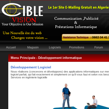
Accueil
Magasin
Logiciels
Promotions
Forum
Menu Principale -
Développement informatique
Développement Logiciel
Nous réalisons (concevons et développons) des applications informatiques sur me
logiciel parfait, qui fait exactement et simplement ce qu'il vous faut et selon vos bes
Services en ingénierie logicielle