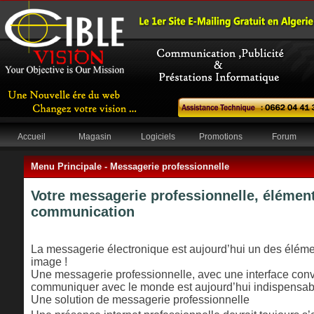
Accueil
Magasin
Logiciels
Promotions
Forum
Menu Principale -
Messagerie professionnelle
Votre messagerie professionnelle, élément
communication
La messagerie électronique est aujourd’hui un des élémen
image !
Une messagerie professionnelle, avec une interface conv
communiquer avec le monde est aujourd’hui indispensab
Une solution de messagerie professionnelle