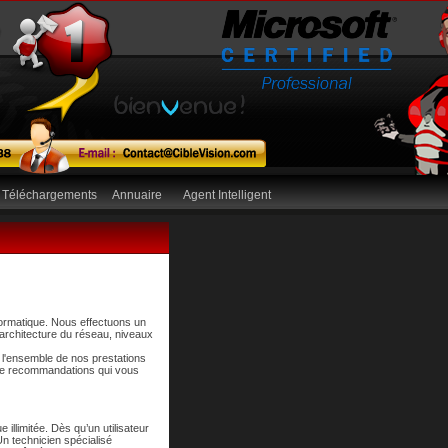
Téléchargements
Annuaire
Agent Intelligent
formatique. Nous effectuons un
, architecture du réseau, niveaux
i l'ensemble de nos prestations
 de recommandations qui vous
illimitée. Dès qu’un utilisateur
Un technicien spécialisé