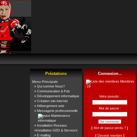
Préstations
Connexion...
Membres
Menu Principale
»
Qui somme Nous?
: 18
»
Communication & Pub
»
Développement informatique
Votre pseudo :
»
Création site internet
»
Hébergement web
Mot de passe :
»
Messagerie professionnelle
Maintenance
informatique
»
Installation Reseaux
[
Mot de passe perdu ?
]
»
Installation GED & Serveurs
»
E-mailing
[
Devenir membre
]