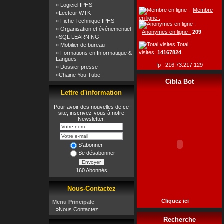
»
Logiciel IPHS
Membre
»
Lecteur WTK
en ligne :
»
Fiche Technique IPHS
»
Organisation et événementiel
Anonymes en ligne :
209
»
SQL LEARNING
Total
»
Mobilier de bureau
visites:
14167824
»
Formations en Informatique &
Langues
Ip : 216.73.217.129
»
Dossier presse
»
Chaine You Tube
Cibla Bot
Lettre d'information
Pour avoir des nouvelles de ce
site, inscrivez-vous à notre
Newsletter.
S'abonner
Se désabonner
Envoyer
160 Abonnés
Nous-Contactez
Cliquez ici
Menu Principale
»
Nous Contactez
Recherche