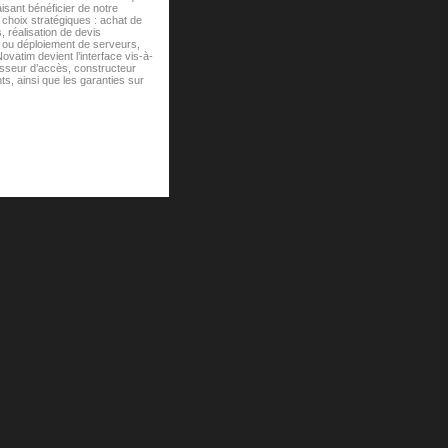
isant bénéficier de notre
hoix stratégiques : achat de
 réalisation de devis
n ou déploiement de serveurs,
ovatim devient l’interface vis-à-
isseur d’accès, constructeur
s, ainsi que les garanties sur