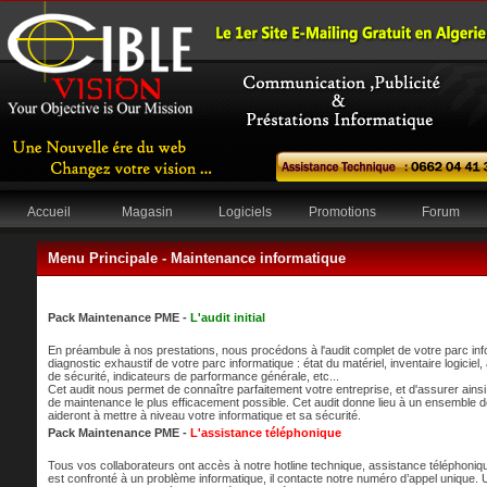
Accueil
Magasin
Logiciels
Promotions
Forum
Menu Principale -
Maintenance informatique
Pack Maintenance PME -
L'audit initial
En préambule à nos prestations, nous procédons à l'audit complet de votre parc in
diagnostic exhaustif de votre parc informatique : état du matériel, inventaire logiciel
de sécurité, indicateurs de parformance générale, etc...
Cet audit nous permet de connaître parfaitement votre entreprise, et d'assurer ains
de maintenance le plus efficacement possible. Cet audit donne lieu à un ensemble
aideront à mettre à niveau votre informatique et sa sécurité.
Pack Maintenance PME -
L'assistance téléphonique
Tous vos collaborateurs ont accès à notre hotline technique, assistance téléphonique 
est confronté à un problème informatique, il contacte notre numéro d’appel unique. 