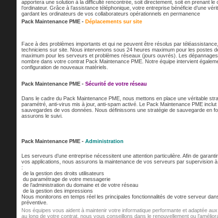
apportera une solution à la difficulté rencontrée, soit directement, soit en prenant le
l’ordinateur. Grâce à l’assistance téléphonique, votre entreprise bénéficie d’une vé
gardant les ordinateurs de vos collaborateurs opérationnels en permanence
Pack Maintenance PME -
Déplacements sur site
Face à des problèmes importants et qui ne peuvent être résolus par téléassistanc
techniciens sur site. Nous intervenons sous 24 heures maximum pour les postes de
maximum pour les serveurs et problèmes réseaux (jours ouvrés). Les dépannages s
nombre dans votre contrat Pack Maintenance PME. Notre équipe intervient également 
configuration de nouveaux matériels.
Pack Maintenance PME -
Sécurité de votre réseau
Dans le cadre du Pack Maintenance PME, nous mettons en place une véritable strat
paramétré, anti-virus mis à jour, anti-spam activé. Le Pack Maintenance PME inclut
sauvegardes de vos données. Nous définissons une stratégie de sauvegarde en fon
assurons le suivi.
Pack Maintenance PME -
Administration
Les serveurs d’une entreprise nécessitent une attention particulière. Afin de garantir
vos applications, nous assurons la maintenance de vos serveurs par supervision 
:
de la gestion des droits utilisateurs
du paramétrage de votre messagerie
de l’administration du domaine et de votre réseau
de la gestion des impressions
Nous monitorons en temps réel les principales fonctionnalités de votre serveur da
préventive.
Nos équipes vous aident à maintenir votre informatique performante et adaptée aux 
au long de votre contrat, nous vous conseillons dans le renouvellement ou l’améliora