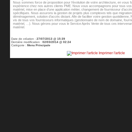
Nous sommes force de proposition pour l’évolution de votre architecture, en vous fa
expérience chez nos autres clients PME. Nous vous accompagnons pour tous vos c
matériel, mise en place d’une application métier, changement de fournisseur d’accès,
spécifiques. Nous assurons la gestion de projets plus complexes tels que migratio
déménagement, solution d’accès distant. Afin de faciliter votre gestion quotidienne, N
vis de tous vos fournisseurs informatiques (gestionnaire de nom de domaine, fourn
matériel, …). Nous gérons pour vous le Service Après Vente de tous ces intervenant
matériel.
Date de création :
27/07/2013 @ 15:39
Dernière modification :
02/03/2014 @ 02:24
Catégorie :
Menu Principale
Imprimer l'article