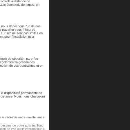
 contrôle à distance de
ritable économie de temps, en
e, nous dépêchons l’un de nos
 travail et sous 4 heures
ur site ne sont pas limités en
pour l'installation et la
égie de sécurité : pare-feu
 également la gestion des
ction de vos contraintes et en
 la disponibilité permanente de
à distance. Nous nous chargeons
ns le cadre de notre maintenance
besoins de votre activité. Tout
tion de vos outils informatiques.